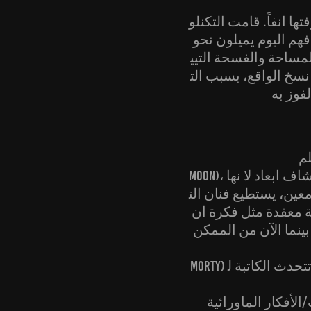
ا انفاً. قامت التكنلو
فهم اليوم يميلون نحو
لمساحة والفسحة التيي
 نسخ الواقع، بسبب الت
Ma
Moon)، بطريقة جدا دقيقة قبل السفر للفضاء حقيقةً بـ ١٢ سنة. يستطيع فنانالتحريك اكتشاف ابعاد لا نها
ين، يستطيع فنان الت
ة معقدة مثل فكرة ان
ينما الآن من الممكن
Morty) بكل سهولة. في مقال من موقع المنشورات الدينيةمن جامعة جنوب كاليفورنيا، تتحدث الكاتبة ل