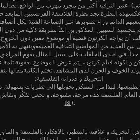
ي) اعتبر الترفيه أكثر من مجرد مهرب من الواقع. لطالما تأ
كسهذه النظرة نجد نظرة الفلاسفة الفرنسيين المابعد حدا
يهم الدائم وراء تصويرها عبر الصناعة الفنية بكل أصنافها.مسلس
الب أن يواجه الكرتون قضية أو موضوع معين دون الخروج ع
بين العديد من المواضيع الثقافية العميقةوينتهي به الأمر
داً. في احدى الحلقات على سبيل المثال يقوم المراهق 
لكن و لكونه فيلم كرتون، يتم عرض الموضوع بعفوية تامة 
ولد الخوف و الحزن لدى المشاهد. تختم الكاتبةمقالها بنق
التحريك و قدراته الفلسفية:
 بطبيعتها، لهذا من الممكن تحويلها الى نظريات بسهولة. 
لعام. الفلسفة هذه مرحة، مفتوحة، و تجعل تَفكُر ونقاش 
[6]
)
.
ن التحريك و علاقته بالتنظير، بالافكار، بالفلسفة و الما
ه هي الفسحة المميزة التييقدمها هذا الفن. تتيح الفسح