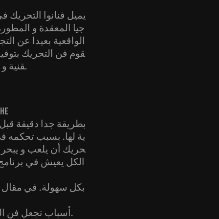
يميل فنانوا التحريك في
جيا المعقدة و المطورة
الواقعية بعيدا عن الت
قوم فن التحريك بتوفيره
قنية و محاكات الطبيعة بصورة طبق أصلية، سباقيحاول الجميع الفوز به.
ية لها. بسبب تحكمه ف
حريك أن يلعب و يبحرف
الكل يعيش في برنامج 
أسباب تجعل فن التحريك مميزا، و بالتالي وحده القادر على تمثيل التصورات/الأفكار الماورائية.