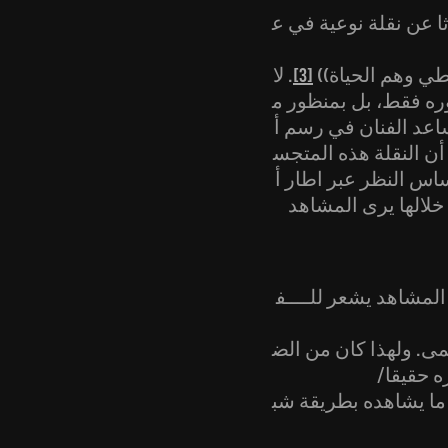
ا عن نقلة نوعية في ع
ي وهم الحياة))
[3]
. لا
ره فقط، بل بمنظور م
اعد الفنان في رسم أ
أن النقلة هذه المتجس
س النظر عبر اطار أ
المشاهد يشعر للــــف
مى. ولهذا كان من الض
 حقيقا/
و ما يشاهده بطريقة شب