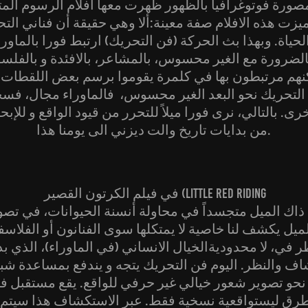
لمصورة فوتوغرافيا بالظهور ظهرت معها أفلام الرسوم المت
. ميزت هذه الافلام صفة معينة:ألا وهي حقيقة أن فناني ا
ياة. وبهذا بث الحركة (فن التحريك) ارتبط فورا بالماوراء أ
الضرورة مع الغير محسوس، بالمشاعر، بالافئدة و بالفلسفة.
كنهم مرتبطون بها في كلمرة يقوموا برسم بعض اللقطات 
التحريك نحو البعد الغير محسوس، فالماوراء مجال، فسحة 
 بالتالي، نرى فورا ميلاً للتحرر من قيود الواقع و للإب
من بدايات تاريخ والت ديزني الى يومنا هذا.
في فيلم الكرتون القصير (Little Red Riding
ميل يكشف لنا خاصية لا يمتكلها سوى الفنانون أو الفلاسف
ر في، لا محدوديةالخيال الانساني (في الماوراء)، الذي ب
 والنظر. اليوم فن التحريك يتجه و يندفع بمساعدة شبا
 نحو تصوير شعور خيالي غير حرفي للواقع. يقع مستقبل ف
طرق ليستواقعية نسخية فقط. عبر الاستكشاف هذا سيتم