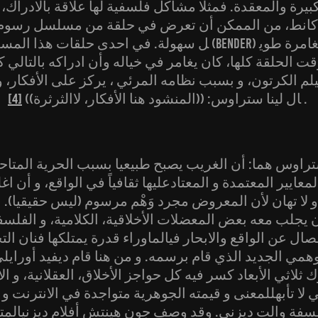
بيرة والمعقدة. فمثلا مشاكل فلسفية لها علاقة بالادراك،
 كانط، من الممكن أن تعرض في حلقة من مسلسل رسوم متحركة (كر
ل سهولة. في احدى حلقات هذا المسلسل يقومالرجل الالي (Bender
 الحلقة كلها، كان يغامر في خياله وأن ادراكه بالتالي ك
فيلم الكرتون، و بسبب نظامه المرئي ، يركز على الأفكار، 
.
ال لينا ستراوس: ((المنشود هنا الأفكار، لاالثرثرة))
[4]
راوس هما: أن الغريب يصبح طبيعيا بسبب الحرية المتاح
لمعايير المعتمدة و المعتادعليها ثقافياً في الواقع، و أ
و لا تهان لأن المعروض مجرد وَهْم مرسوم (ليس حقيقيا). ا
يجلب معه بعض المعضلات الأخلاقية، الكلامية، و الفلسفي
ال عن الواقع والابحار فيالماوراء قدرة يمتلكها فنان الت
وهمي الجديد الذي قام برسمه. و من هنا قام ديفيد أورايلي
لاثي الأبعاد كسر فيه كل حواجز الأخلاق، العقلانية، و الاح
تي لا تأبهللمعنى و قيمته الجوهرية متواجدة في الانترنت و 
فة والت ديزني. وقد وصف جون هينتش أفلام ديزنيالمتح