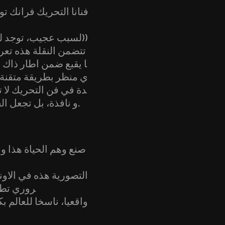
فنانا التحريك فرانك ت
((لسبب عجيب، توجد ل
تتضمن النقلة هذه تعر
ا يقبع ضمن اطار ذاك 
ي منظر بطريقة متقنةتم
دة في فن التحريك لا
و نافذة، بل تجعل الفن نفسه مالكا لمنظوره الخاص و نافذته الخاصة التي من خلالها يرى المشاهد.
صنع وهم الحياة هذا و 
التصورية هذه في الاون
روري تطو
واقعيا، ناسخا للعالم ب