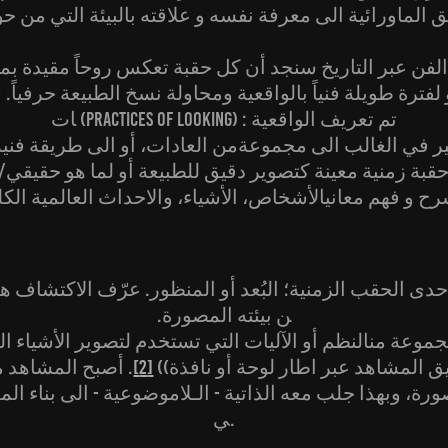
فن عبر التاريخ سنجد أن كل حقبة تعكس روحاً مقيدة بمو
لفترة طويلة فنياً بالواقعية ومحاولة نسخ الطبيعة حرفياً.
ات (Practices of Looking) تم تعريف الواقعية :
ر في الغالب الى مجموعةمن العادات، أو الى طريقة فنية 
قبة زمنية معينة كتصوير دقيق للطبيعة أو لما هو حقيقي/
 و فهم معانيالأشخاص، الأشياء، والاحداث العالمية الكل
دى الحقب الزمنية؛ البُعد أو المنظور. عرّف الاكتشاف 
ن بيئته المصورة.
جموعة منالنظم أو الآليات التي تستخدم لتصوير الأشياء ا
ق المشاهد عبر اطار لوحة أو نافذة))
[2]
. أصبح المشاهد مع
ة، وبهذا جلب معه الذاتية - الـلاموضوعية - الى بناء الم
ي.