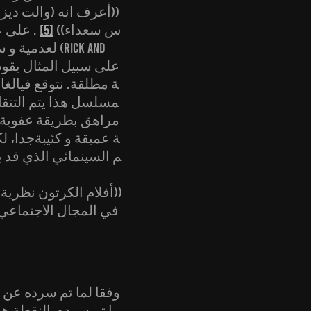
((أعرف انه (والت ديزن
س سعداء))
[5]
. على ع
لعدمية و سع
ة مطلقة. نتوقع فيالغ
مسلسل هذا يتم التنقل 
مراهق بطريقة عفوية ج
ة عميقة و كئيبةجدا، 
م السينمائي الذي قد ي
((أفلام الكرتون نظرية
في المجال الاجتماعي ا
وفقا لما تم سرده عن ف
ما تم سرده. النقطة هذ