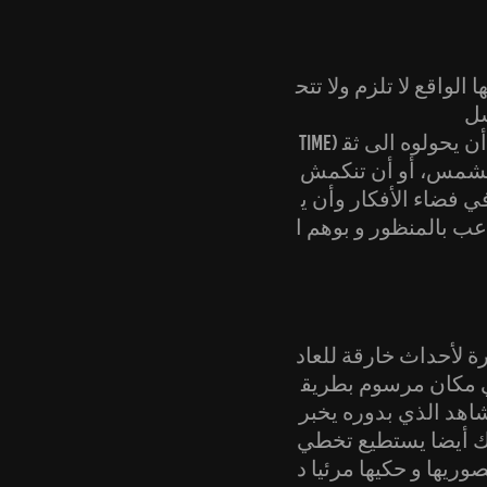
الواقع لا تلزم ولا تتح
Ad
Time) مثلا، تصور فنانو التحريك مخلوقا يعيش في أبعاد أربعة واستطاعوا بخيال واسع أن يحولوه الى ثق
الشمس، أو أن تنكمش
في فضاء الأفكار وأن ي
عب بالمنظور و بوهم ا
ة لأحداث خارقة للعاد
في مكان مرسوم بطريق
شاهد الذي بدوره يخبر
يك أيضا يستطيع تخطي
ريها و حكيها مرئيا د