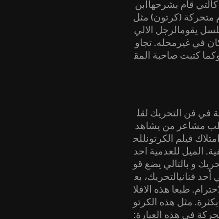
 كالتي قام بشرحهاابن
تون) مثل (Futurama) بك
) مثلا بادراك انه و بعد مغامرة طوي
ان في غيرمحله. تجاو
وكما كتبت صاحبة المق
ة في فن التحريك لقل
ن اغلب مشاعر من يشاهد
متلاك فيلم الكرتونللح
ة. الميل للعدمية احد
حريك و بالتالي يضع قو
 أحد فنانيالتحريك، بع
ترام. طبعا هذه الافلا
بكثرة. مثل هذه الكرتو
ركة في هذه العبارة: