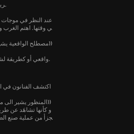
ريق الماورائية الى معرفة نفسه و علاقته بالبيئة التي من حوله.
عند النظر في موجات ال
ي وقتها. اهتم الغرب و 
((مصطلح الواقعية يشي
ح
.
واقعي أو كطريقة لشرح
اكتشف الفنانون في اح
((المنظور يشير الى م
و كأنها تشاهَد عن طري
جزأ من عملية صنع الصور