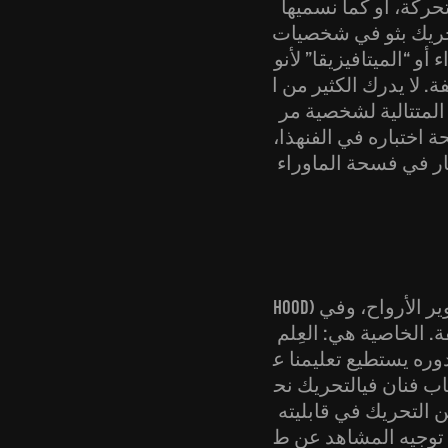
حركة، أو كما نسميها
لتحريك بثو في شخصيات
و “الميتافيزيقا” لأنو
 لا يدرك الكثير من ا
المتتالية لشخصية مر
اختباره في الفنهذا،
حار في فسحة الماوراء
Hood) المنتج سنة ١٩٢٢، نجد ذاك الميل متجسداً في محاولة أنسنة الحيوانات، في تصوير الأرواح، وفي
ة. الخاصية هي: العِلم
دوره يستطيع تعليمنا ع
ب فنان فيالتحريك نح
ن التحريك في قابليته
 توجيه المشاهد عن ط