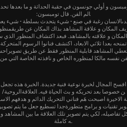
ومبسون و أولي جونسون في حقبة الحداثة و ما بعدها تحدث
الم الفن. قال تومبسون:
دىالانسان رغبة في صنع - شيء يتحدث بسلطة - شيء يعط
يف المكان و علاقة المشاهد بذاك المكان عن طريقمنظو
المكان و علاقته بالمشاهد. فبعد اكتشاف المنظور الذي س
نحه بعدا ثلاثي الابعاد، اكتشف فنانوا الرسوم المتحركة 
 تعطي المشاهد قابلية المنظور فقط عن طريق تصويراحسا
افسح المجال لخبرة نوعية فنية جديدة. الخبرة هذه تجعل 
ن خصوصا بعد تحريكه و بث الحياة فيه. العلاقةالروحية/
ة الاخيرة اصبحت هَم فناني التحريك الدائم و هدفهم الاس
ير تقنيات و برامج متطورةجدا تسطيع جعل ما يتم تصويره
كل تفاصيله، لكي يتم تصوير تلك العلاقة ما بين المشاهد 
ه كاملة.