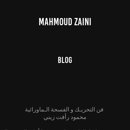
MAHMOUD ZAINI
Blog
فن التحريـك و الفسحة الـماورائية
محمود رأفت زيني