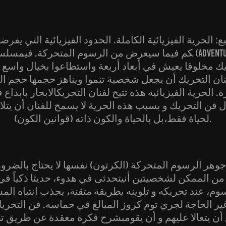
 الحرية الفيزيائية الكاملة. الحدود الفيزيائية التي يفرضها 
كم فيما سيعرض من الرسوم المتحركة. فيمسلسل (venture
نان التحريك أن يجعل شخصية تنموا ويناهز حجمها حجم 
 الحرية الفيزيائية هذه تتيح لفنان التحريكالابحار بابداع 
 فن التحريك و بسبب هذه الحرية لا يسمح للفنان أن يتلا
لحياة فقط،بل بالحياة والكون ذاته (قوانين الكون).
وهر الرسوم المتحركة (الكرتون) نفسها لا يحتاج بالضرور
 من الممكن لشخصيتين أنيتحدثى في هدوء، حديثا ذكياً 
وم، عند تحريكه و تلوينه بطريقة متقنة، يجذب انتباه الم
ر الحاجة لجري توم كروز المبالغ في حماسه. فن التحر
 أن يتعالا عليهم و أن يقومبشرح فكرة معقدة عن طريق تصو