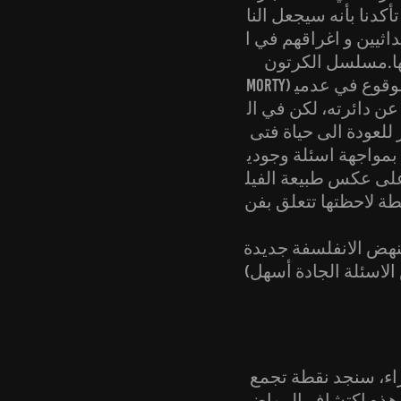
كدنا بأنه سيجعل النا
ثيين و اغراقهم في ا
ل الكرتون (Rick and
Morty) على سبيل المثال يقوم بتجسيد السببين المذكورين انفاً بطريقة ذكية من دون الوقوع في عدمي
ن دائرته، لكن في ال
 للعودة الى حياة فتى
بمواجهة اسئلة وجودي
على عكس طبيعة الفيل
طة لاحظتها تتعلق بفن
تنهض الانفلسفة جديدة
الاسئلة الجادة أسهل)
وراء، سنجد نقطة تجمع
ة هذه اكتشاف المواضي